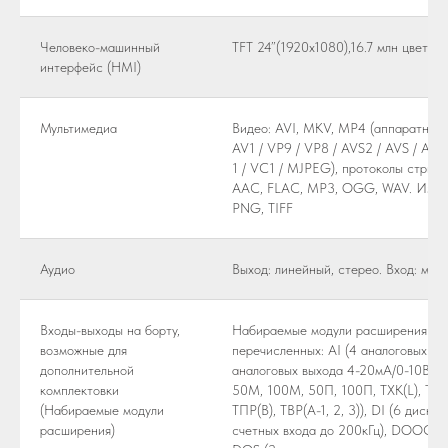
Человеко-машинный
TFT 24”(1920х1080),16.7 млн цветов
интерфейс (HMI)
Мультимедиа
Видео: AVI, MKV, MP4 (аппаратный 
AV1 / VP9 / VP8 / AVS2 / AVS / A
1 / VC1 / MJPEG), протоколы стрими
AAC, FLAC, MP3, OGG, WAV. Изобра
PNG, TIFF
Аудио
Выход: линейный, стерео. Вход: мик
Входы-выходы на борту,
Набираемые модули расширения (8-1
возможные для
перечисленных: AI (4 аналоговых вх
дополнительной
аналоговых выхода 4-20мА/0-10В), T
комплектовки
50M, 100M, 50П, 100П, ТХК(L), ТЖК(
(Набираемые модули
ТПР(B), ТВР(A-1, 2, 3)), DI (6 дискр
расширения)
счетных входа до 200кГц), DOOC (6