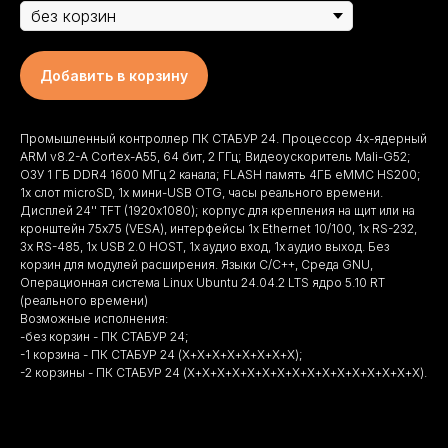
Добавить в корзину
Промышленный контроллер ПК СТАБУР 24. Процессор 4х-ядерный
ARM v8.2-A Cortex-A55, 64 бит, 2 ГГц; Видеоускоритель Mali-G52;
ОЗУ 1 ГБ DDR4 1600 МГц 2 канала; FLASH память 4ГБ eMMC HS200;
1x слот microSD, 1x мини-USB OTG, часы реального времени.
Дисплей 24'' TFT (1920х1080); корпус для крепления на щит или на
кронштейн 75х75 (VESA), интерфейсы 1х Ethernet 10/100, 1х RS-232,
3х RS-485, 1х USB 2.0 HOST, 1х аудио вход, 1х аудио выход. Без
корзин для модулей расширения. Языки C/C++, Среда GNU,
Операционная система Linux Ubuntu 24.04.2 LTS ядро 5.10 RT
(реального времени)
Возможные исполнения:
-без корзин - ПК СТАБУР 24;
-1 корзина - ПК СТАБУР 24 (Х+Х+Х+Х+Х+Х+Х+Х);
-2 корзины - ПК СТАБУР 24 (Х+Х+Х+Х+Х+Х+Х+Х+Х+Х+Х+Х+Х+Х+Х+Х).