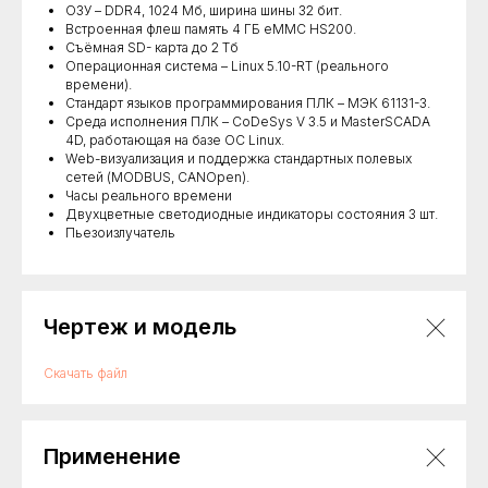
ОЗУ – DDR4, 1024 Мб, ширина шины 32 бит.
Встроенная флеш память 4 ГБ eMMC HS200.
Съёмная SD- карта до 2 Тб
Операционная система – Linux 5.10-RT (реального
времени).
Стандарт языков программирования ПЛК – МЭК 61131-3.
Среда исполнения ПЛК – CoDeSys V 3.5 и MasterSCADA
4D, работающая на базе ОС Linux.
Web-визуализация и поддержка стандартных полевых
сетей (MODBUS, CANOpen).
Часы реального времени
Двухцветные светодиодные индикаторы состояния 3 шт.
Пьезоизлучатель
Чертеж и модель
Скачать файл
Применение