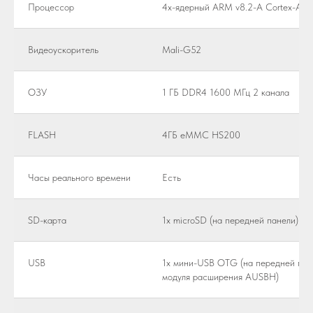
Процессор
4х-ядерный ARM v8.2-A Cortex-A55 
Видеоускоритель
Mali-G52
ОЗУ
1 ГБ DDR4 1600 МГц 2 канала
FLASH
4ГБ eMMC HS200
Часы реального времени
Есть
SD-карта
1x microSD (на передней панели) до
USB
1x мини-USB OTG (на передней пане
модуля расширения AUSBH)