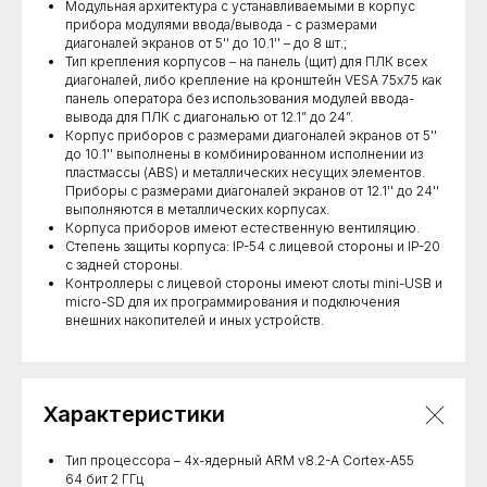
Модульная архитектура с устанавливаемыми в корпус
прибора модулями ввода/вывода - с размерами
диагоналей экранов от 5'' до 10.1'' – до 8 шт.;
Тип крепления корпусов – на панель (щит) для ПЛК всех
диагоналей, либо крепление на кронштейн VESA 75х75 как
панель оператора без использования модулей ввода-
вывода для ПЛК с диагональю от 12.1” до 24”.
Корпус приборов с размерами диагоналей экранов от 5''
до 10.1'' выполнены в комбинированном исполнении из
пластмассы (ABS) и металлических несущих элементов.
Приборы с размерами диагоналей экранов от 12.1'' до 24''
выполняются в металлических корпусах.
Корпуса приборов имеют естественную вентиляцию.
Степень защиты корпуса: IP-54 с лицевой стороны и IP-20
с задней стороны.
Контроллеры с лицевой стороны имеют слоты mini-USB и
micro-SD для их программирования и подключения
внешних накопителей и иных устройств.
Характеристики
Тип процессора – 4х-ядерный ARM v8.2-A Cortex-A55
64 бит 2 ГГц