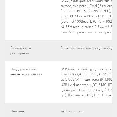
DOS (2 дискретных выхода, тип сим
выхода, тип реле), CAN (2 канала д
(EGSM900/DCS1800/PCS1900), WIFIB
5Ghz 802.11ac и Bluetooth BT5.0+ 
(Ethernet 100Base-T, RJ-45 + RS232)
AUSBH (Аудио-выход 3.5мм + USB 2.
слот №4 при изготовлении прибора.
Возможности
Внешними модулями ввода-вывода че
расширения
Поддерживаемые
USB мышь, клавиатура, в т.ч. беспр
внешние устройства
RS-232/422/485 (FT232, CP2103, PL
др.). USB Wi-Fi адаптеры (RTL8821
USB LAN адаптеры (RTL8150, RTL8
адаптеры (Huawei E173 и др.). USB 
др.). IP-камеры RTSP, HLS. USB-ка
Питание
24В пост. тока