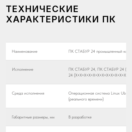
ТЕХНИЧЕСКИЕ
ХАРАКТЕРИСТИКИ ПК
Наименование
ПК СТАБУР 24 промышленный конт
Исполнение
ПК СТАБУР 24, ПК СТАБУР 24 (Х+
24 (Х+Х+Х+Х+Х+Х+Х+Х+Х+Х+Х+Х+Х
Среда исполнения
Операционная система Linux Ubuntu
(реального времени)
Габаритные размеры, мм
В разработке