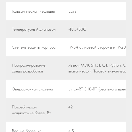
Гальваническая изоляция
Есть
Температурный диапазон
-10…+50C
Степень защиты корпуса
IP-54 с лицевой стороны и IP-20 с 
Программирование,
Языки: МЭК 61131, QT, Python. Сре
среда разработки
визуализация, Target - визуализация
Операционная система
Linux-RT 5.10-RT (реального времени
Потребляемая
42
мощность,не более, Вт
Вес, не более, кг
4.5