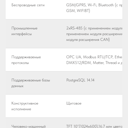
Беспроводные сети
GSM/GPRS, Wi-Fi, Bluetooth (с при
GSM, WIFIBT)
Промышленные
2xRS-485 (с применением модуля ра
интерфейсы
применением модуля расширения E
модуля расширения CAN)
Поддерживаемые
OPC UA, Modbus RTU/TCP, EtherCAT,
протоколы
DMX512/RDM, Matter, Thread и др.
Поддерживаемые базы
PostgreSQL 14.14
данных
Конструктивное
Щитовое
исполнение
Человеко-машинный
TFT 10”(1024x600),16.7 млн цветов