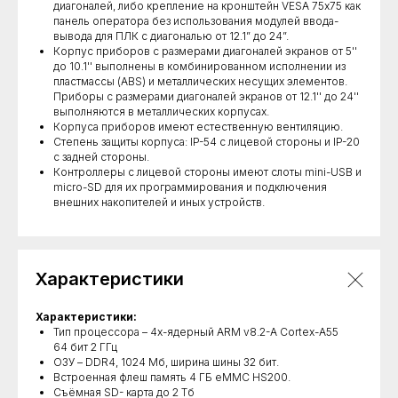
диагоналей, либо крепление на кронштейн VESA 75х75 как
панель оператора без использования модулей ввода-
вывода для ПЛК с диагональю от 12.1” до 24”.
Корпус приборов с размерами диагоналей экранов от 5''
до 10.1'' выполнены в комбинированном исполнении из
пластмассы (ABS) и металлических несущих элементов.
Приборы с размерами диагоналей экранов от 12.1'' до 24''
выполняются в металлических корпусах.
Корпуса приборов имеют естественную вентиляцию.
Степень защиты корпуса: IP-54 с лицевой стороны и IP-20
с задней стороны.
Контроллеры с лицевой стороны имеют слоты mini-USB и
micro-SD для их программирования и подключения
внешних накопителей и иных устройств.
Характеристики
Характеристики:
Тип процессора – 4х-ядерный ARM v8.2-A Cortex-A55
64 бит 2 ГГц
ОЗУ – DDR4, 1024 Мб, ширина шины 32 бит.
Встроенная флеш память 4 ГБ eMMC HS200.
Съёмная SD- карта до 2 Тб