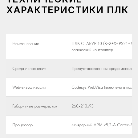
ХАРАКТЕРИСТИКИ ПЛК
Наименование
ПЛК СТАБУР 10 (Х+Х+Х+PS24+Х+Х+
логический контроллер
Среда исполнения
Предустановленная среда исполнен
Web-визуализация
Codesys WebVisu (включено в компле
Габаритные размеры, мм
260x210x93
Процессор
4х-ядерный ARM v8.2-A Cortex-A55 