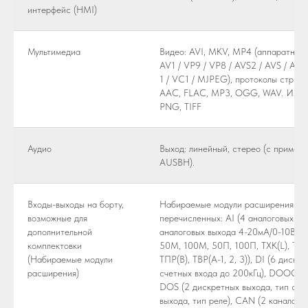
интерфейс (HMI)
Мультимедиа
Видео: AVI, MKV, MP4 (аппаратный 
AV1 / VP9 / VP8 / AVS2 / AVS / A
1 / VC1 / MJPEG), протоколы стрими
AAC, FLAC, MP3, OGG, WAV. Изобра
PNG, TIFF
Аудио
Выход: линейный, стерео (с примен
AUSBH).
Входы-выходы на борту,
Набираемые модули расширения (до 
возможные для
перечисленных: AI (4 аналоговых вх
дополнительной
аналоговых выхода 4-20мА/0-10В), T
комплектовки
50M, 100M, 50П, 100П, ТХК(L), ТЖК(
(Набираемые модули
ТПР(B), ТВР(A-1, 2, 3)), DI (6 дискр
расширения)
счетных входа до 200кГц), DOOC (6
DOS (2 дискретных выхода, тип сим
выхода, тип реле), CAN (2 канала д