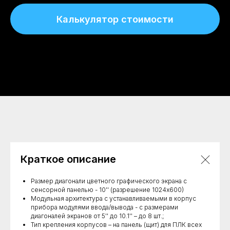
Калькулятор стоимости
Краткое описание
Размер диагонали цветного графического экрана с
сенсорной панелью - 10'' (разрешение 1024х600)
Модульная архитектура с устанавливаемыми в корпус
прибора модулями ввода/вывода - с размерами
диагоналей экранов от 5'' до 10.1'' – до 8 шт.;
Тип крепления корпусов – на панель (щит) для ПЛК всех