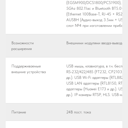
(EGSM900/DCS1800/PCS1900), WIFIB
5Ghz 802.11ac и Bluetooth BT5.0+ 
(Ethernet 100Base-T, RJ-45 + RS232)
AUSBH (Аудио-выход 3.5мм + USB 2.
слот №4 при изготовлении прибора.
Возможности
Внешними модулями ввода-вывода че
расширения
Поддерживаемые
USB мышь, клавиатура, в т.ч. беспр
внешние устройства
RS-232/422/485 (FT232, CP2103, PL
др.). USB Wi-Fi адаптеры (RTL8821
USB LAN адаптеры (RTL8150, RTL8
адаптеры (Huawei E173 и др.). USB 
др.). IP-камеры RTSP, HLS. USB-ка
Питание
24В пост. тока