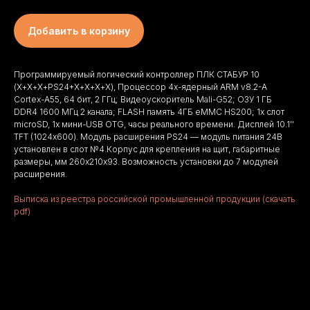
Добавить в корзину
Программируемый логический контроллер ПЛК СТАБУР 10
(Х+Х+Х+PS24+Х+Х+Х+Х), Процессор 4х-ядерный ARM v8.2-A
Cortex-A55, 64 бит, 2 ГГц; Видеоускоритель Mali-G52; ОЗУ 1 ГБ
DDR4 1600 МГц 2 канала; FLASH память 4ГБ eMMC HS200; 1x слот
microSD, 1x мини-USB OTG, часы реального времени. Дисплей 10.1''
TFT (1024х600). Модуль расширения PS24 — модуль питания 24В
установлен в слот №4.Корпус для крепления на щит, габаритные
размеры, мм 260х210х93. Возможность установки до 7 модулей
расширения.
Выписка из реестра российской промышленной продукции (скачать
pdf)