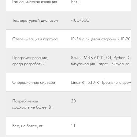
Гальваническая изоляция
Есть
Температурный диапазон
-10…+50C
Степень защиты корпуса
IP-54 с лицевой стороны и IP-20 с 
Программирование,
Языки: МЭК 61131, QT, Python. Сре
среда разработки
визуализация, Target - визуализация
Операционная система
Linux-RT 5.10-RT (реального времени
Потребляемая
20
мощность,не более, Вт
Вес, не более, кг
1.1