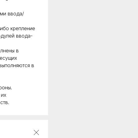
ями ввода/
либо крепление
одулей ввода-
олнены в
несущих
 выполняются в
роны.
 их
ств.