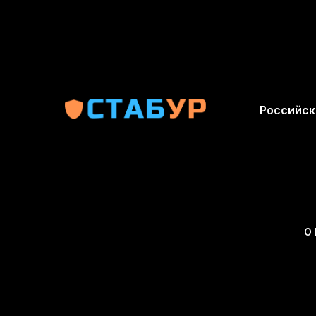
Российск
О