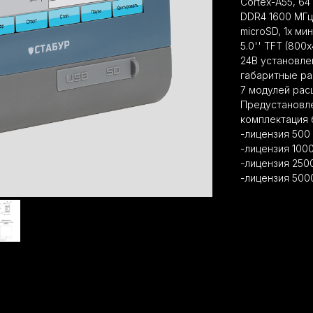
Cortex-A55, 64
DDR4 1600 МГц
microSD, 1x м
5.0'' TFT (80
24В установле
габаритные ра
7 модулей рас
Предустановле
комплектация 
-лицензия 500 
-лицензия 1000
-лицензия 2500
-лицензия 5000