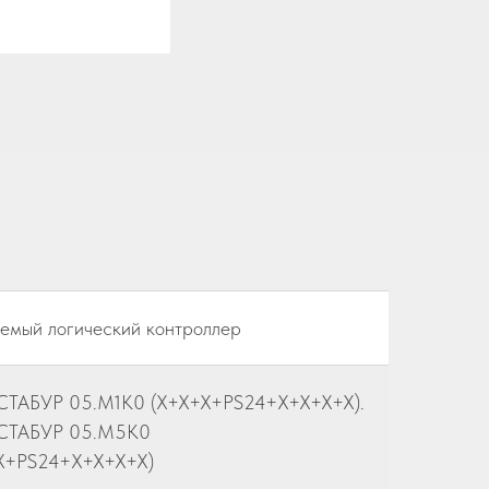
мый логический контроллер
СТАБУР 05.M1К0 (Х+Х+Х+PS24+Х+Х+Х+Х).
 СТАБУР 05.M5К0
Х+PS24+Х+Х+Х+Х)