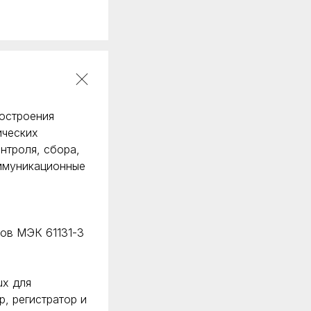
остроения
ических
нтроля, сбора,
оммуникационные
ов МЭК 61131-3
ux для
, регистратор и