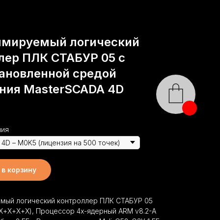
ммируемый логический
лер ПЛК СТАБУР 05 с
ановленной средой
ния MasterSCADA 4D
ния
в корзину
мый логический контроллер ПЛК СТАБУР 05
+Х+Х+Х), Процессор 4х-ядерный ARM v8.2-A