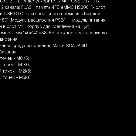
 бит, 2 ГГц; Видеоускоритель Mali-G52; ОЗУ 1 ГБ
 2 канала; FLASH память 4ГБ eMMC HS200; 1x слот
ини-USB OTG, часы реального времени. Дисплей
0х480). Модуль расширения PS24 — модуль питания
н в слот №4. Корпус для крепления на щит,
змеры, мм 140x140x88. Возможность установки до
ширения.
нная среда исполнения MasterSCADA 4D
базовая:
точек - М0К5;
 точек - М1К0;
 точек - М2К5;
 точек - М5К0.