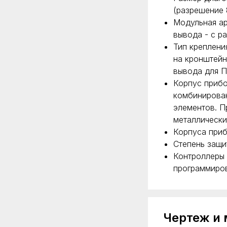
(разрешение
Модульная ар
вывода - с ра
Тип креплени
на кронштейн
вывода для ПЛ
Корпус прибо
комбинирован
элементов. П
металлически
Корпуса приб
Степень защит
Контроллеры 
программиров
Чертеж и