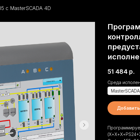
5 c MasterSCADA 4D
Програ
контрол
предуст
исполне
51 484
р.
Среда исполе
Добавить 
Программируе
(Х+Х+Х+PS24+Х