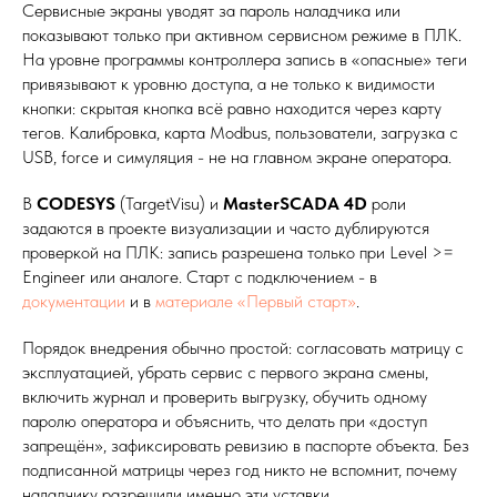
Сервисные экраны уводят за пароль наладчика или
показывают только при активном сервисном режиме в ПЛК.
На уровне программы контроллера запись в «опасные» теги
привязывают к уровню доступа, а не только к видимости
кнопки: скрытая кнопка всё равно находится через карту
тегов. Калибровка, карта Modbus, пользователи, загрузка с
USB, force и симуляция - не на главном экране оператора.
В
CODESYS
(TargetVisu) и
MasterSCADA 4D
роли
задаются в проекте визуализации и часто дублируются
проверкой на ПЛК: запись разрешена только при Level >=
Engineer или аналоге. Старт с подключением - в
документации
и в
материале «Первый старт»
.
Порядок внедрения обычно простой: согласовать матрицу с
эксплуатацией, убрать сервис с первого экрана смены,
включить журнал и проверить выгрузку, обучить одному
паролю оператора и объяснить, что делать при «доступ
запрещён», зафиксировать ревизию в паспорте объекта. Без
подписанной матрицы через год никто не вспомнит, почему
наладчику разрешили именно эти уставки.