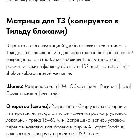
Матрица для ТЗ (копируется в
Тильду блоками)
В протокол с эксплуатацией удобно вложить текст ниже: в
Тильде - заголовок роли и два коротких списка «разрешено /
запрещено», без markdown-таблицы. Полный текст без
разметки лежит в файле gold-article-102-matrica-rotey-hmi-
shablon-tilda.txt в этой же папке.
Шапка:
Матрица ролей HMI. Объект: [код]. Ревизия: [дата].
Проект панели: [ревизия].
Оператор (смена).
Разрешено: обзор участка, аварии и
квитирование, пуск/стоп по регламенту, просмотр уставок,
локальный тренд 15–60 мин. Запрещено: запись уставок,
сервис и наладка, калибровка и сырые AI, карта Modbus,
пользователи, загрузка проекта с USB, force.