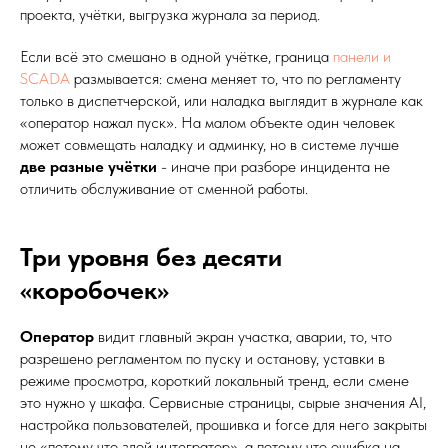
проекта, учётки, выгрузка журнала за период.
Если всё это смешано в одной учётке, граница
панели и
SCADA
размывается: смена меняет то, что по регламенту
только в диспетчерской, или наладка выглядит в журнале как
«оператор нажал пуск». На малом объекте один человек
может совмещать наладку и админку, но в системе лучше
две разные учётки
- иначе при разборе инцидента не
отличить обслуживание от сменной работы.
Три уровня без десяти
«коробочек»
Оператор
видит главный экран участка, аварии, то, что
разрешено регламентом по пуску и останову, уставки в
режиме просмотра, короткий локальный тренд, если смене
это нужно у шкафа. Сервисные страницы, сырые значения AI,
настройка пользователей, прошивка и force для него закрыты
не «потому что злой интегратор», а потому что ошибка на