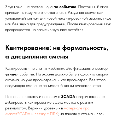
Звук нужен не постоянно, а
по событию
. Постоянный писк
приводит к тому, что его отключают. Разумная схема: один
узнаваемый сигнал для новой неквитированной аварии, тише
или без звука для предупреждений. После квитирования звук
прекращается, но запись в журнале остаётся.
Квитирование: не формальность,
а дисциплина смены
Квитировать - не значит «забыть». Это фиксация: оператор
увидел
событие. На экране должно быть видно, что авария
активна, но уже просмотрена, и кто просмотрел. Без этого
следующая смена не понимает, было ли вмешательство.
На панели в шкафу и на посту с
SCADA
сверху важно не
дублировать квитирование в двух местах с разным
результатом. Верхний уровень - в
материале про
MasterSCADA и связку с ПЛК
; на панели у станка - свой