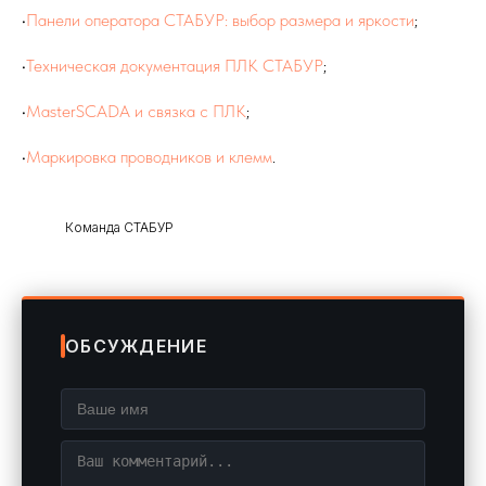
•
Панели оператора СТАБУР: выбор размера и яркости
;
•
Техническая документация ПЛК СТАБУР
;
•
MasterSCADA и связка с ПЛК
;
•
Маркировка проводников и клемм
.
Команда СТАБУР
ОБСУЖДЕНИЕ