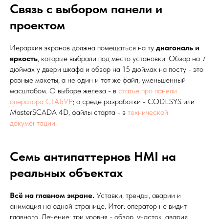
Связь с выбором панели и
проектом
Иерархия экранов должна помещаться на ту
диагональ и
яркость
, которые выбрали под место установки. Обзор на 7
дюймах у двери шкафа и обзор на 15 дюймах на посту - это
разные макеты, а не один и тот же файл, уменьшенный
масштабом. О выборе железа - в
статье про панели
оператора СТАБУР
; о среде разработки - CODESYS или
MasterSCADA 4D, файлы старта - в
технической
документации
.
Семь антипаттернов HMI на
реальных объектах
Всё на главном экране.
Уставки, тренды, аварии и
анимация на одной странице. Итог: оператор не видит
главного. Лечение: три уровня - обзор, участок, авария.