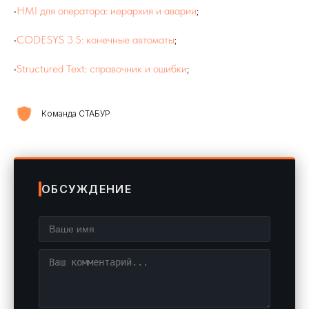
•
HMI для оператора: иерархия и аварии
;
•
CODESYS 3.5: конечные автоматы
;
•
Structured Text: справочник и ошибки
;
Команда СТАБУР
ОБСУЖДЕНИЕ