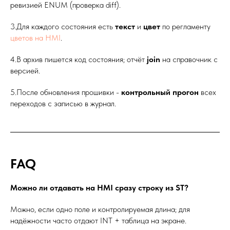
ревизией ENUM (проверка diff).
3.Для каждого состояния есть
текст
и
цвет
по регламенту
цветов на HMI
.
4.В архив пишется код состояния; отчёт
join
на справочник с
версией.
5.После обновления прошивки -
контрольный прогон
всех
переходов с записью в журнал.
FAQ
Можно ли отдавать на HMI сразу строку из ST?
Можно, если одно поле и контролируемая длина; для
надёжности часто отдают INT + таблица на экране.