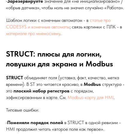
•
Зарезервируйте
значение для «не инициализировано» /
«обрыв датчика», чтобы ноль не значил случайно «Работа».
Шаблон логики с конечным автоматом - в
статье про
CODESYS и конечные автоматы
; связь картинки с ПЛК - в
материале про мнемосхему
.
STRUCT: плюсы для логики,
ловушки для экрана и Modbus
STRUCT
объединяет поля (уставка, факт, качество, метка
времени). В ST это читается красиво; в
Modbus
структура -
это
плоский набор регистров
с порядком,
зафиксированным в карте. См.
Modbus-карту для HMI
.
Типовые ошибки:
•
Поменяли порядок полей
в STRUCT в одной ревизии -
HMI продолжил читать «второе поле как первое».