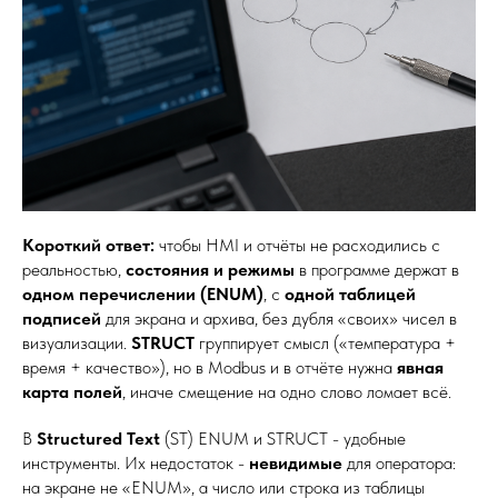
Короткий ответ:
чтобы HMI и отчёты не расходились с
реальностью,
состояния и режимы
в программе держат в
одном перечислении (ENUM)
, с
одной таблицей
подписей
для экрана и архива, без дубля «своих» чисел в
визуализации.
STRUCT
группирует смысл («температура +
время + качество»), но в Modbus и в отчёте нужна
явная
карта полей
, иначе смещение на одно слово ломает всё.
В
Structured Text
(ST) ENUM и STRUCT - удобные
инструменты. Их недостаток -
невидимые
для оператора:
на экране не «ENUM», а число или строка из таблицы