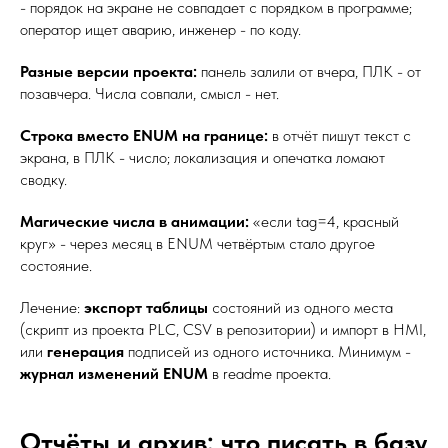
- порядок на экране не совпадает с порядком в программе;
оператор ищет аварию, инженер - по коду.
Разные версии проекта:
панель залили от вчера, ПЛК - от
позавчера. Числа совпали, смысл - нет.
Строка вместо ENUM на границе:
в отчёт пишут текст с
экрана, в ПЛК - число; локализация и опечатка ломают
сводку.
Магические числа в анимации:
«если tag=4, красный
круг» - через месяц в ENUM четвёртым стало другое
состояние.
Лечение:
экспорт таблицы
состояний из одного места
(скрипт из проекта PLC, CSV в репозитории) и импорт в HMI,
или
генерация
подписей из одного источника. Минимум -
журнал изменений ENUM
в readme проекта.
Отчёты и архив: что писать в базу