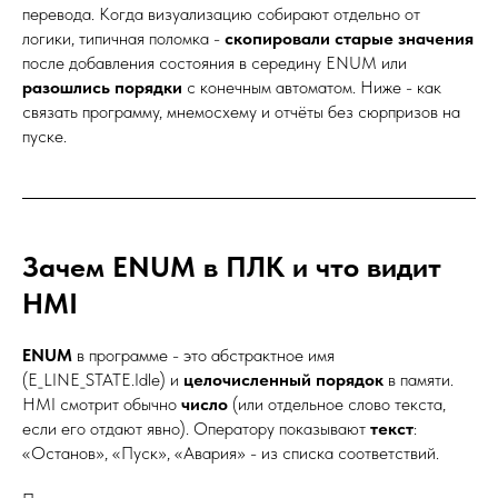
перевода. Когда визуализацию собирают отдельно от
логики, типичная поломка -
скопировали старые значения
после добавления состояния в середину ENUM или
разошлись порядки
с конечным автоматом. Ниже - как
связать программу, мнемосхему и отчёты без сюрпризов на
пуске.
Зачем ENUM в ПЛК и что видит
HMI
ENUM
в программе - это абстрактное имя
(E_LINE_STATE.Idle) и
целочисленный порядок
в памяти.
HMI смотрит обычно
число
(или отдельное слово текста,
если его отдают явно). Оператору показывают
текст
:
«Останов», «Пуск», «Авария» - из списка соответствий.