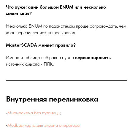
Что хуже: один большой ENUM или несколько
маленьких?
Несколько ENUM по подсистемам проще сопровождать, чем
«бог-перечисление» на весь завод.
MasterSCADA меняет правила?
Имена и таблицы всё равно нужно
версионировать
;
источник смысла - ПЛК.
Внутренняя перелинковка
•
Мнемосхема без путаницы
;
•
Modbus-карта для экрана оператора
;