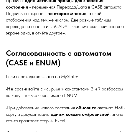
Правило:
один источник правды для значения
состояния
- переменная Перехода/шага в CASE автомата.
Подпись на экране -
не второе мнение
, а слой
отображения над тем же числом. Две разные таблицы
перевода на панели и в SCADA - классическая причина «на
экране одно, в отчёте другое».
Согласованность с автоматом
(CASE и ENUM)
Если переходы завязаны на MyState:
•
Не
сравнивайте с «сырыми» константами 3 и 7 разбросом
по коду - только через имена ENUM.
•При добавлении нового состояния
обновите
автомат, HMI-
карту и документацию
одним коммитом/ревизией
, иначе
кто-то прочитает старый Excel.