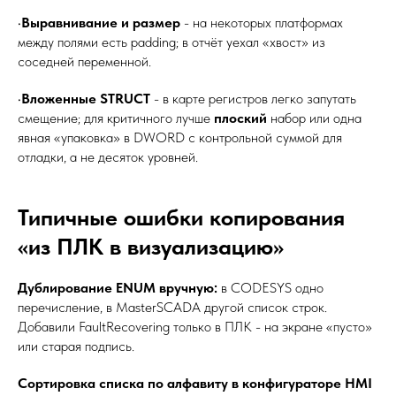
•
Выравнивание и размер
- на некоторых платформах
между полями есть padding; в отчёт уехал «хвост» из
соседней переменной.
•
Вложенные STRUCT
- в карте регистров легко запутать
смещение; для критичного лучше
плоский
набор или одна
явная «упаковка» в DWORD с контрольной суммой для
отладки, а не десяток уровней.
Типичные ошибки копирования
«из ПЛК в визуализацию»
Дублирование ENUM вручную:
в CODESYS одно
перечисление, в MasterSCADA другой список строк.
Добавили FaultRecovering только в ПЛК - на экране «пусто»
или старая подпись.
Сортировка списка по алфавиту в конфигураторе HMI