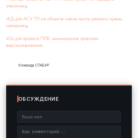
заказчику
;
•
КД для АСУ ТП на объекте: какие листы реально нужны
наладчику
;
•
Git для проекта ПЛК: минимальная практика
версионирования
.
Команда СТАБУР
ОБСУЖДЕНИЕ