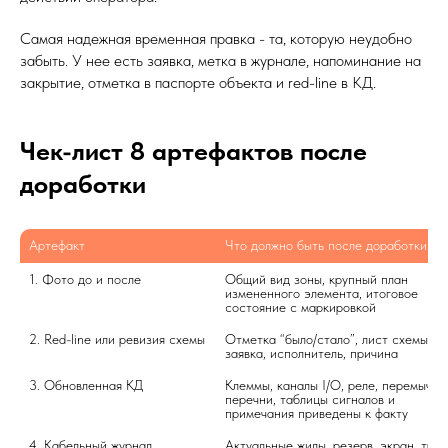
Самая надежная временная правка - та, которую неудобно
забыть. У нее есть заявка, метка в журнале, напоминание на
закрытие, отметка в паспорте объекта и red-line в КД.
Чек-лист 8 артефактов после
доработки
Артефакт
Что должно быть после доработки
1. Фото до и после
Общий вид зоны, крупный план 
измененного элемента, итоговое 
состояние с маркировкой
2. Red-line или ревизия схемы
Отметка “было/стало”, лист схемы, дат
заявка, исполнитель, причина
3. Обновленная КД
Клеммы, каналы I/O, реле, перемычки, 
перечни, таблицы сигналов и 
примечания приведены к факту
4. Кабельный журнал
Актуальные жилы, резерв, экран, трасс