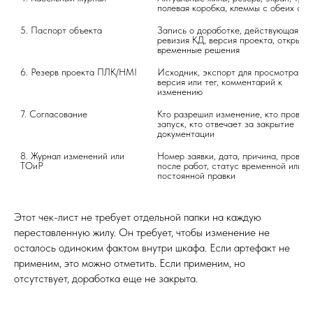
полевая коробка, клеммы с обеих сто
5. Паспорт объекта
Запись о доработке, действующая 
ревизия КД, версия проекта, открытые
временные решения
6. Резерв проекта ПЛК/HMI
Исходник, экспорт для просмотра, 
версия или тег, комментарий к 
изменению
7. Согласование
Кто разрешил изменение, кто провери
запуск, кто отвечает за закрытие 
документации
8. Журнал изменений или 
Номер заявки, дата, причина, проверк
ТОиР
после работ, статус временной или 
постоянной правки
Этот чек-лист не требует отдельной папки на каждую
переставленную жилу. Он требует, чтобы изменение не
осталось одиноким фактом внутри шкафа. Если артефакт не
применим, это можно отметить. Если применим, но
отсутствует, доработка еще не закрыта.