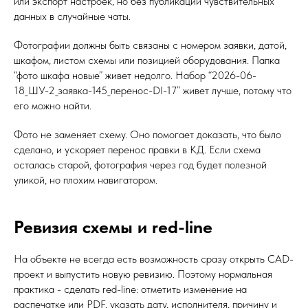
или экспорт настроек, но без публикации чувствительных
данных в случайные чаты.
Фотографии должны быть связаны с номером заявки, датой,
шкафом, листом схемы или позицией оборудования. Папка
“фото шкафа новые” живет недолго. Набор “2026-06-
18_ШУ-2_заявка-145_перенос-DI-17” живет лучше, потому что
его можно найти.
Фото не заменяет схему. Оно помогает доказать, что было
сделано, и ускоряет перенос правки в КД. Если схема
осталась старой, фотография через год будет полезной
уликой, но плохим навигатором.
Ревизия схемы и red-line
На объекте не всегда есть возможность сразу открыть CAD-
проект и выпустить новую ревизию. Поэтому нормальная
практика - сделать red-line: отметить изменение на
распечатке или PDF, указать дату, исполнителя, причину и