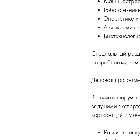
Машинострое
Робототехник
Энергетике и
Авиакосмичес
Биотехнологи
Специальный разд
разработкам, зам
Деловая програм
В рамках форума п
ведущими эксперт
корпораций и учён
Развитие иск