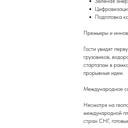
Зелёная энер
Цифровизация
Подготовка к
Премьеры и инно
Гости увидят перв
грузовиков, водор
стартапам в рамка
прорывные идеи.
Международное со
Несмотря на гео
международной пл
стран СНГ, готовы