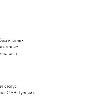
 беспилотных
 внимание –
редставят
т статус
на, ОАЭ, Турции и