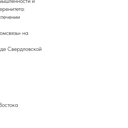
мышленности и
еренитета:
спечении
омсвязь» на
нде Свердловской
Востока