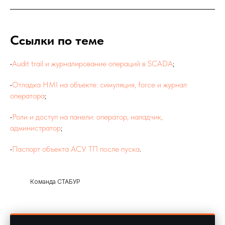
Ссылки по теме
•
Audit trail и журналирование операций в SCADA
;
•
Отладка HMI на объекте: симуляция, force и журнал
оператора
;
•
Роли и доступ на панели: оператор, наладчик,
администратор
;
•
Паспорт объекта АСУ ТП после пуска
.
Команда СТАБУР