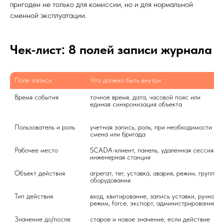
пригоден не только для комиссии, но и для нормальной
сменной эксплуатации.
Чек-лист: 8 полей записи журнала
Поле записи
Что должно быть внутри
Время события
точное время, дата, часовой пояс или 
единая синхронизация объекта
Пользователь и роль
учетная запись, роль, при необходимости 
смена или бригада
Рабочее место
SCADA-клиент, панель, удаленная сессия, 
инженерная станция
Объект действия
агрегат, тег, уставка, авария, режим, группа 
оборудования
Тип действия
вход, квитирование, запись уставки, ручной 
режим, force, экспорт, администрирование
Значение до/после
старое и новое значение, если действие 