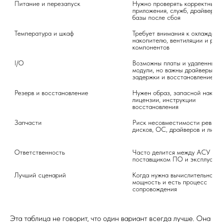
Питание и перезапуск
Нужно проверять корректный с
приложения, служб, драйверов 
базы после сбоя
Температура и шкаф
Требует внимания к охлаждению
накопителю, вентиляции и ресу
компонентов
I/O
Возможны платы и удаленные 
модули, но важны драйверы, 
задержки и восстановление св
Резерв и восстановление
Нужен образ, запасной накопит
лицензии, инструкции 
восстановления
Запчасти
Риск несовместимости ревизий
дисков, ОС, драйверов и лице
Ответственность
Часто делится между АСУ ТП, 
поставщиком ПО и эксплуата
Лучший сценарий
Когда нужна вычислительная 
мощность и есть процесс 
сопровождения
Эта таблица не говорит, что один вариант всегда лучше. Она